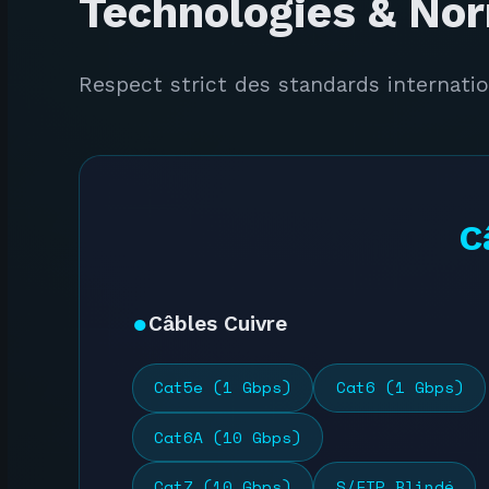
Technologies & No
Respect strict des standards internati
C
Câbles Cuivre
Cat5e (1 Gbps)
Cat6 (1 Gbps)
Cat6A (10 Gbps)
Cat7 (10 Gbps)
S/FTP Blindé