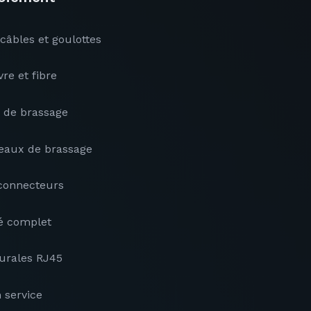
câbles et goulottes
re et fibre
s de brassage
aux de brassage
connecteurs
é complet
murales RJ45
 service