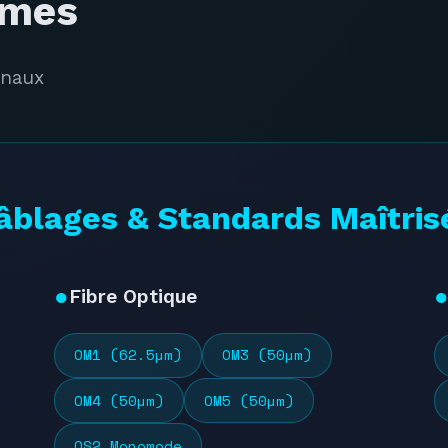
rmes
onaux
âblages & Standards Maîtris
Fibre Optique
OM1 (62.5µm)
OM3 (50µm)
OM4 (50µm)
OM5 (50µm)
OS2 Monomode